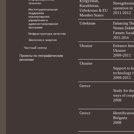
Kyrgyzstan,
Strengthenin
технолог
Kazakhstan,
operation in
Институциональная
Uzbekistan & EU
2011-2012
поддержка
Member States
планирования,
управления и
Uzbekistan
Enhancing The
администрирования
программ
Women Dekhka
Farmers Social
Инфраструктура качества
2011-2014
Экология и энергия
Ukraine
Enhance Inno
Частный сектор
Ukraine
2009-2011
Проекты по географическим
регионам
Ukraine
Support to k
technology t
2009-2011
Greece
Study for the
ways of coop
2008
Greece
Identificatio
Bulgaria
2008