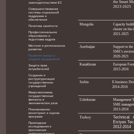
the Smart Ma
законодательством ЕС
2023-2025
Совершенствование
системы социальной
поддержки и
обеспечения
Mongolia
Capacity build
Политика занятости
cluster on bio-
Профессиональное
2021-2025
образование и
подготовка кадров
Местное и региональное
Azerbaijan
Support to the
развитие
SME’s environm
Развитие малых и
2020-2021
средних предприятий
Kazakhstan
European Foot
Защита прав
2015-2016
потребителей
Создание и
реструктуризация
Serbia
E-business De
государственных
учреждений
2014-2016
Макроэкономика,
государственные
Uzbekistan
Management Tr
финансы и
экономическое разв
SME manageme
2013-2016
Планирование,
мониторинг и оценка
программ
Turkey
Technical A
Erciyes Tec
Прикладные
2012-2014
исследования и
приложения
информационных