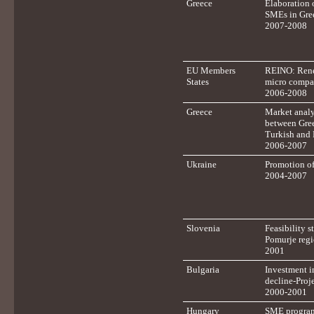
Greece
Elaboration o
SMEs in Gre
2007-2008
EU Members
REINO: Renew
States
micro compa
2006-2008
Greece
Market analy
between Gree
Turkish and 
2006-2007
Ukraine
Promotion of
2004-2007
Slovenia
Feasibility s
Pomurje reg
2001
Bulgaria
Investment in
decline-Proj
2000-2001
Hungary
SME programm