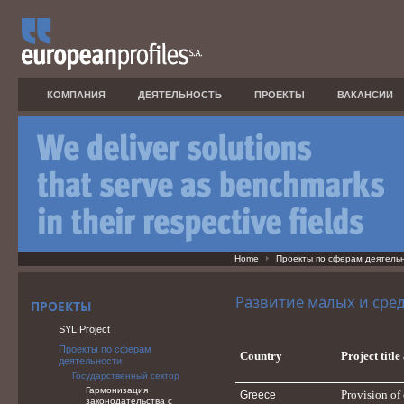
КОМПАНИЯ
ДЕЯТЕЛЬНОСТЬ
ПРОЕКТЫ
ВАКАНСИИ
Home
Проекты по сферам деятель
Развитие малых и сре
ПРОЕКТЫ
SYL Project
Проекты по сферам
Country
Project titl
деятельности
Государственный сектор
Гармонизация
Provision of 
Greece
законодательства с