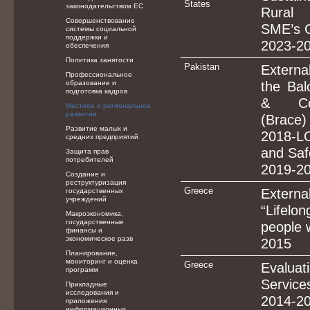
States
законодательством ЕС
Rural 
Совершенствование
SME’s 
системы социальной
поддержки и
2023-2
обеспечения
Политика занятости
Pakistan
Externa
Профессиональное
образование и
the Bal
подготовка кадров
& Com
Местное и региональное
развитие
(Brac
Развитие малых и
2018-L
средних предприятий
and Saf
Защита прав
потребителей
2019-2
Создание и
реструктуризация
Greece
Externa
государственных
учреждений
“Lifel
Макроэкономика,
государственные
people w
финансы и
экономическое разв
2015
Планирование,
мониторинг и оценка
Greece
Evaluat
программ
Services
Прикладные
исследования и
2014-2
приложения
информационных