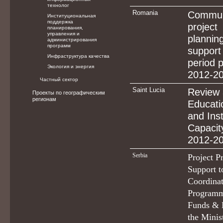
технолог
Romania
Commun
Институциональная
поддержка
project
планирования,
управления и
planni
администрирования
программ
suppor
Инфраструктура качества
period 
Экология и энергия
2012-2
Частный сектор
Saint Lucia
Review 
Проекты по географическим
регионам
Educati
and Inst
Capacity
2012-2
Serbia
Project Pr
Support t
Coordinat
Programm
Funds & 
the Minis