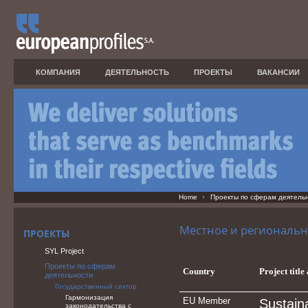
КОМПАНИЯ
ДЕЯТЕЛЬНОСТЬ
ПРОЕКТЫ
ВАКАНСИИ
Home
Проекты по сферам деятель
Местное и региональн
ПРОЕКТЫ
SYL Project
Проекты по сферам
Country
Project title
деятельности
Государственный сектор
Гармонизация
EU Member
Sustain
законодательства с