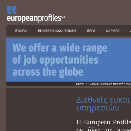
ΕΤΑΙΡΙΑ
ΕΠΙΧΕΙΡΗΣΙΑΚΟΙ ΤΟΜΕΙΣ
ΕΡΓΑ
ΚΑΡΙΕΡΑ
Home
Διεθνείς ευκαιρίες παροχής συ
Διεθνείς ευκα
υπηρεσιών
Η European Profile
σε όλες τις πτυχ