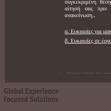
συγκεκριμένη θέση
αίτησή σας πριν
ανακοίνωση..
α. Ευκαιρίες για μ
β. Ευκαιρίες σε έρ
© European Profiles S.A. 2009, powe