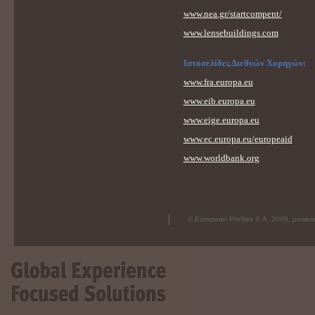
www.nea.gr/startcompent/
www.lensebuildings.com
Ιστοσελίδες Διεθνών Χορηγών:
www.fra.europa.eu
www.eib.europa.eu
www.eige.europa.eu
www.ec.europa.eu/europeaid
www.worldbank.org
© European Profiles S.A. 2009, powe