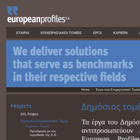
ΕΤΑΙΡΙΑ
ΕΠΙΧΕΙΡΗΣΙΑΚΟΙ ΤΟΜΕΙΣ
ΕΡΓΑ
ΚΑΡΙΕΡΑ
Home
Έργα ανά Επιχειρησιακό Τομέα
Δημόσιος τομ
PROJECTS
SYL Project
Τα έργα του Δημόσ
Έργα ανά Επιχειρησιακό Τομέα
Δημόσιος Τομέας
αντιπροσωπεύουν
Προσέγγιση με την
νομοθεσία της Ε.Ε.
European Profi