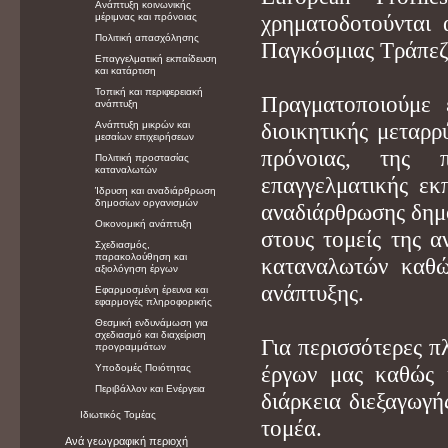
Ανάπτυξη κοινωνικής
μέριμνας και πρόνοιας
χρηματοδοτούνται
Πολιτική απασχόλησης
Παγκόσμιας Τράπεζ
Επαγγελματική εκπαίδευση
και κατάρτιση
Τοπική και περιφερειακή
Πραγματοποιούμε 
ανάπτυξη
Ανάπτυξη μικρών και
διοικητικής μεταρρ
μεσαίων επιχειρήσεων
πρόνοιας, της 
Πολιτική προστασίας
καταναλωτών
επαγγελματικής εκ
Ίδρυση και αναδιάρθρωση
δημοσίων οργανισμών
αναδιάρθρωσης δημ
Οικονομική ανάπτυξη
στους τομείς της 
Σχεδιασμός,
παρακολούθηση και
καταναλωτών καθώ
αξιολόγηση έργων
ανάπτυξης.
Εφαρμοσμένη έρευνα και
εφαρμογές πληροφορικής
Θεσμική ενδυνάμωση για
σχεδιασμό και διαχείριση
Για περισσότερες π
προγραμμάτων
Υποδομές Ποιότητας
έργων μας καθώς κ
Περιβάλλον και Ενέργεια
διάρκεια διεξαγωγή
Ιδιωτικός Τομέας
τομέα.
Ανά γεωγραφική περιοχή