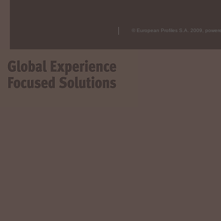
© European Profiles S.A. 2009, powe