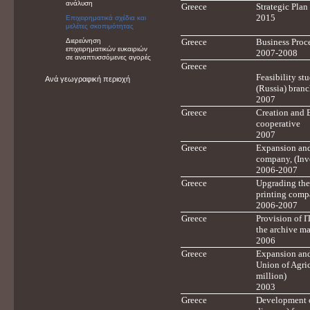
ανάλυση
Greece
Strategic Plan
2015
Επιχειρηματικά σχέδια και
μελέτες σκοπιμότητας
Διερεύνηση
Greece
Business Proc
επιχειρηματικών ευκαιριών
2007-2008
σε αναπτυσσόμενες αγορές
Greece
Feasibility st
Ανά γεωγραφική περιοχή
(Russia) branc
2007
Greece
Creation and 
cooperative
2007
Greece
Expansion and 
company, (Inve
2006-2007
Greece
Upgrading the 
printing compa
2006-2007
Greece
Provision of I
the archive ma
2006
Greece
Expansion and 
Union of Agric
million)
2003
Greece
Development o