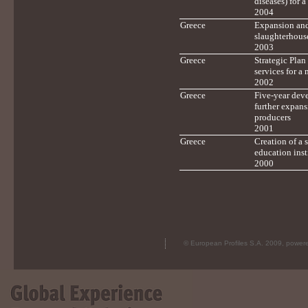
diseases) for 
2004
Greece
Expansion and 
slaughterhouse
2003
Greece
Strategic Plan
services for a
2002
Greece
Five-year dev
further expans
producers
2001
Greece
Creation of a 
education inst
2000
© European Profiles S.A. 2009, powe