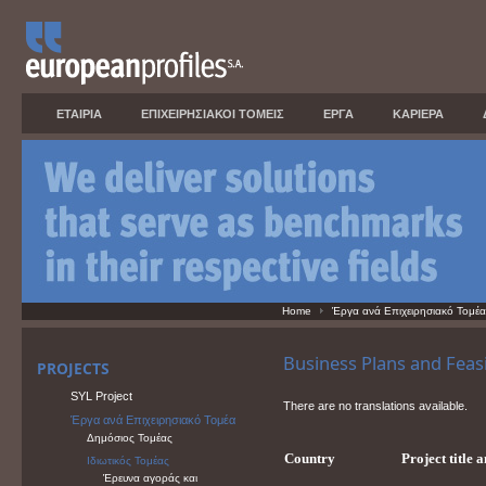
ΕΤΑΙΡΙΑ
ΕΠΙΧΕΙΡΗΣΙΑΚΟΙ ΤΟΜΕΙΣ
ΕΡΓΑ
ΚΑΡΙΕΡΑ
Home
Έργα ανά Επιχειρησιακό Τομέα
Business Plans and Feasi
PROJECTS
SYL Project
There are no translations available.
Έργα ανά Επιχειρησιακό Τομέα
Δημόσιος Τομέας
Country
Project title 
Ιδιωτικός Τομέας
Έρευνα αγοράς και