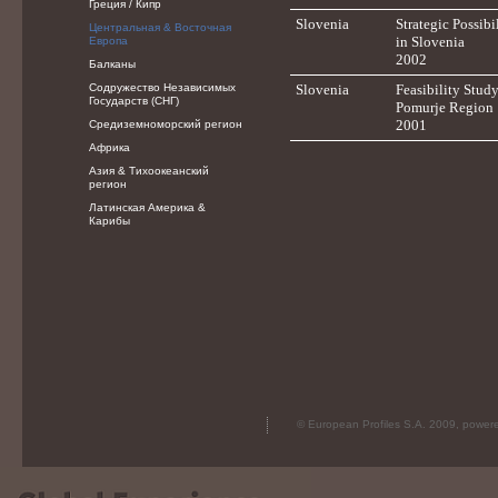
Греция / Кипр
Slovenia
Strategic Possib
Центральная & Восточная
in Slovenia
Европа
2002
Балканы
Содружество Независимых
Slovenia
Feasibility Study
Государств (СНГ)
Pomurje Region
2001
Средиземноморский регион
Африка
Азия & Тихоокеанский
регион
Латинская Америка &
Карибы
© European Profiles S.A. 2009, powe