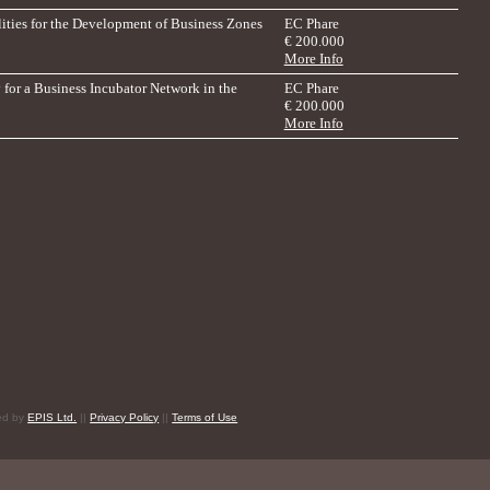
ilities for the Development of Business Zones
EC Phare
€ 200.000
More Info
 for a Business Incubator Network in the
EC Phare
€ 200.000
More Info
red by
EPIS Ltd.
||
Privacy Policy
||
Terms of Use