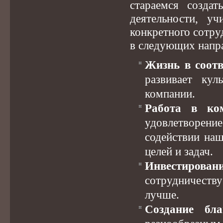
стараемся созда
деятельности, у
конкретного сотру
в следующих напр
Жизнь в соот
развивает ку
компании.
Работа в ко
удовлетворен
содействии на
целей и задач.
Инвестирован
сотрудничеств
лучше.
Создание бла