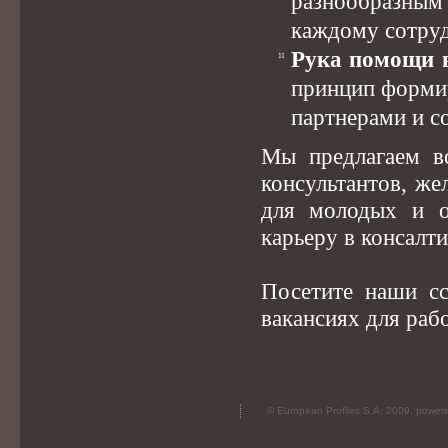
разнообразным 
каждому сотруд
Рука помощи в
принцип форми
партнерами и с
Мы предлагаем в
консультантов, же
для молодых и о
карьеру в консалт
Посетите наши сс
вакансиях для раб
© European Profiles S.A. 2009, powe