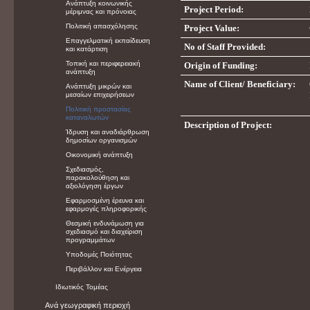
Ανάπτυξη κοινωνικής
Project Period:
μέριμνας και πρόνοιας
Πολιτική απασχόλησης
Project Value:
Επαγγελματική εκπαίδευση
No of Staff Provided:
και κατάρτιση
Τοπική και περιφερειακή
Origin of Funding:
ανάπτυξη
Name of Client/ Beneficiary:
Ανάπτυξη μικρών και
μεσαίων επιχειρήσεων
Πολιτική προστασίας
καταναλωτών
Description of Project:
Ίδρυση και αναδιάρθρωση
δημοσίων οργανισμών
Οικονομική ανάπτυξη
Σχεδιασμός,
παρακολούθηση και
αξιολόγηση έργων
Εφαρμοσμένη έρευνα και
εφαρμογές πληροφορικής
Θεσμική ενδυνάμωση για
σχεδιασμό και διαχείριση
προγραμμάτων
Υποδομές Ποιότητας
Περιβάλλον και Ενέργεια
Ιδιωτικός Τομέας
Ανά γεωγραφική περιοχή