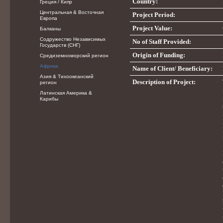
Country:
Греция / Кипр
Центральная & Восточная
Project Period:
Европа
Project Value:
Балканы
Содружество Независимых
No of Staff Provided:
Государств (СНГ)
Origin of Funding:
Средиземноморский регион
Африка
Name of Client/ Beneficiary:
Азия & Тихоокеанский
Description of Project:
регион
Латинская Америка &
Карибы