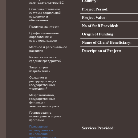
Country:
законодательством ЕС
Project Period:
Совершенствование
системы социальной
поддержки и
Project Value:
обеспечения
No of Staff Provided:
Политика занятости
Профессиональное
Origin of Funding:
образование и
подготовка кадров
Name of Client/ Beneficiary:
Местное и региональное
Description of Project:
развитие
Развитие малых и
средних предприятий
Защита прав
потребителей
Создание и
реструктуризация
государственных
учреждений
Макроэкономика,
государственные
финансы и
экономическое разв
Планирование,
мониторинг и оценка
программ
Прикладные
Services Provided:
исследования и
приложения
информационных