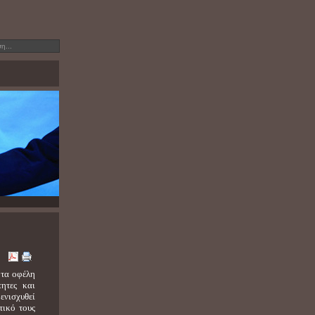
 τα οφέλη
τητες και
ενισχυθεί
τικό τους