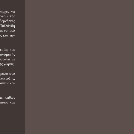
 αρχές να
όλου της
βερνήσεις
 Ταϊλάνδη
σε τοπικό
ες
και την
εσίες και
κονομικής
σουάνα με
ης χώρας.
 ρόλο στο
νάπτυξης,
οινωνικο-
ας, καθώς
ειακό και