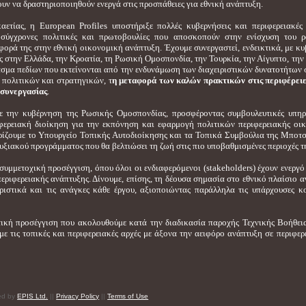
υν να δραστηριοποιηθούν ενεργά στις προσπάθειες για εθνική ανάπτυξη.
αετίας, η European Profiles υποστήριξε πολλές κυβερνήσεις και περιφερειακές
σύγχρονες πολιτικές και πρωτοβουλίες που αποσκοπούν στην ενίσχυση του ρ
φορά της στην εθνική οικονομική ανάπτυξη. Έχουμε συνεργαστεί, ενδεικτικά, με κυ
ές στην Ελλάδα, την Κροατία, τη Ρωσική Ομοσπονδία, την Τουρκία, την Αίγυπτο, την
σμα πεδίων που εκτείνονται από την ενδυνάμωση των διαχειριστικών δυνατοτήτων 
 πολιτικών και στρατηγικών, τ
η μεταφορά των καλών πρακτικών στις περιφέρει
συνεργασίας
.
με την κυβέρνηση της Ρωσικής Ομοσπονδίας, προσφέροντας συμβουλευτικές υπηρ
φερειακή διοίκηση για την εκπόνηση και εφαρμογή πολιτικών περιφερειακής οι
ρίζουμε το Υπουργείο Τοπικής Αυτοδιοίκησης και τα Τοπικά Συμβούλια της Μποτ
ξιακού προγράμματος που θα βελτιώσει τη ζωή στις πιο υποβαθμισμένες περιοχές τ
υμμετοχική προσέγγιση, όπου όλοι οι ενδιαφερόμενοι (stakeholders) έχουν ενεργό
εριφερειακής ανάπτυξης. Δίνουμε, επίσης, τη δέουσα σημασία στο εθνικό πλαίσιο α
ριστικά και τις ανάγκες κάθε έργου, αξιοποιώντας παράλληλα τις υπάρχουσες κ
στική προσέγγιση που ακολουθούμε κατά την διαδικασία παροχής Τεχνικής Βοήθει
με τις τοπικές και περιφερειακές αρχές με άξονα την αειφόρο ανάπτυξη σε περιφερ
red by
EPIS Ltd.
||
Privacy Policy
||
Terms of Use