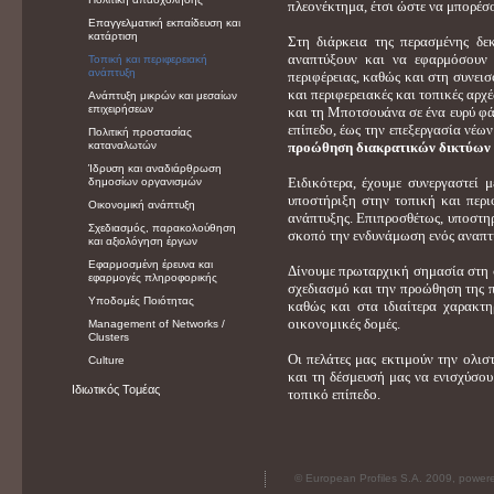
πλεονέκτημα, έτσι ώστε να μπορέσο
Επαγγελματική εκπαίδευση και
κατάρτιση
Στη διάρκεια της περασμένης δεκ
αναπτύξουν και να εφαρμόσουν 
Τοπική και περιφερειακή
ανάπτυξη
περιφέρειας, καθώς και στη συνεισ
και περιφερειακές και τοπικές αρχ
Ανάπτυξη μικρών και μεσαίων
επιχειρήσεων
και τη Μποτσουάνα σε ένα ευρύ φά
επίπεδο, έως την επεξεργασία νέων
Πολιτική προστασίας
καταναλωτών
προώθηση διακρατικών δικτύων 
Ίδρυση και αναδιάρθρωση
Ειδικότερα, έχουμε συνεργαστεί 
δημοσίων οργανισμών
υποστήριξη στην τοπική και περι
Οικονομική ανάπτυξη
ανάπτυξης. Επιπροσθέτως, υποστη
Σχεδιασμός, παρακολούθηση
σκοπό την ενδυνάμωση ενός αναπτυ
και αξιολόγηση έργων
Εφαρμοσμένη έρευνα και
Δίνουμε πρωταρχική σημασία στη σ
εφαρμογές πληροφορικής
σχεδιασμό και την προώθηση της π
Υποδομές Ποιότητας
καθώς και στα ιδιαίτερα χαρακτη
οικονομικές δομές.
Management of Networks /
Clusters
Οι πελάτες μας εκτιμούν την ολι
Culture
και τη δέσμευσή μας να ενισχύσου
Ιδιωτικός Τομέας
τοπικό επίπεδο.
© European Profiles S.A. 2009, powe