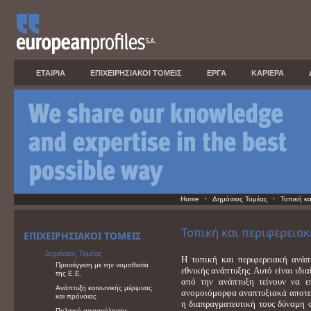
ΕΤΑΙΡΙΑ
ΕΠΙΧΕΙΡΗΣΙΑΚΟΙ ΤΟΜΕΙΣ
ΕΡΓΑ
ΚΑΡΙΕΡΑ
Home
Δημόσιος Τομέας
Τοπική κα
Τοπική και περιφερεια
ΕΠΙΧΕΙΡΗΣΙΑΚΟΙ ΤΟΜΕΙΣ
Δημόσιος Τομέας
Η τοπική και περιφερειακή ανάπ
Προσέγγιση με την νομοθεσία
εθνικής ανάπτυξης. Αυτό είναι ιδι
της Ε.Ε.
από την ανάπτυξη τείνουν να επ
Ανάπτυξη κοινωνικής μέριμνας
ανομοιόμορφα αναπτυξιακά αποτελέσ
και πρόνοιας
η διαπραγματευτική τους δύναμη σ
Πολιτική απασχόλησης