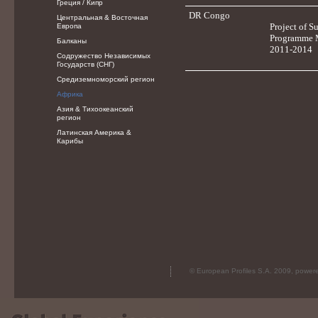
Греция / Кипр
DR Congo
Центральная & Восточная
Project of S
Европа
Programme 
Балканы
2011-2014
Содружество Независимых
Государств (СНГ)
Средиземноморский регион
Африка
Азия & Тихоокеанский
регион
Латинская Америка &
Карибы
© European Profiles S.A. 2009, powe