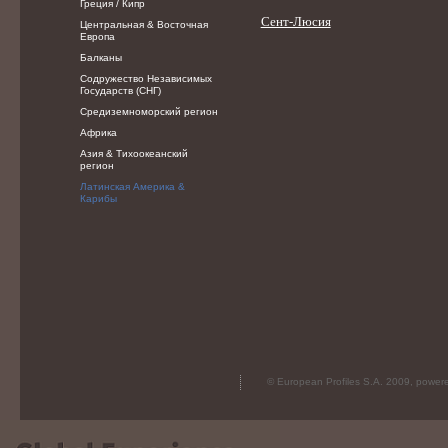
Греция / Кипр
Сент-Люсия
Центральная & Восточная
Европа
Балканы
Содружество Независимых
Государств (СНГ)
Средиземноморский регион
Африка
Азия & Тихоокеанский
регион
Латинская Америка &
Карибы
© European Profiles S.A. 2009, powe