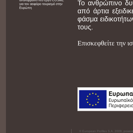
αναλαμβάνει νέο έργο COSME
Το ανθρώπινο δυ
για τον αειφόρο τουρισμό στην
Ευρώπη
από άρτια εξειδι
φάσμα ειδικοτήτων
τους.
Επισκεφθείτε την ι
© European Profiles S.A. 2009, powe