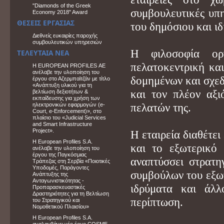
"Diamonds of the Greek
συμβουλευτικές υπη
Economy 2018" Award
ΘΕΣΕΙΣ ΕΡΓΑΣΙΑΣ
του δημόσιου και ιδ
Διεθνείς ευκαιρίες παροχής
συμβουλευτικών υπηρεσιών
Η φιλοσοφία οργ
ΤΕΛΕΥΤΑΙΑ ΝΕΑ
πελατοκεντρική κα
Η EUROPEAN PROFILES ΑΕ
ανέλαβε την υλοποίηση του
δομημένων και σχεδ
έργου στο Αζερμπαϊτζάν με τίτλο
«Ανάπτυξη υλικού για τη
και τον πλέον αξι
βελτίωση δεξιοτήτων &
εκπαίδευσης για χρήση των
ηλεκτρονικών εφαρμογών (e-
πελατών της.
Court, e-Enforcement)», στο
πλαίσιο του «Judicial Services
and Smart Infrastructure
Project».
Η εταιρεία διαθέτε
Η European Profiles S.A.
και το εξωτερικό
ανέλαβε την υλοποίηση του
έργου της Παγκόσμιας
αναπτύσσει στρατη
Τράπεζας στη Σερβία «Ποιοτικές
Υποδομές, Παράγοντες
συμβούλων του εξωτ
Ανάπτυξης της
Ανταγωνιστικότητας -
ιδρύματα και άλλ
Προπαρασκευαστικές
Δραστηριότητες για τη Βελτίωση
περίπτωση.
του Στρατηγικού και
Νομοθετικού Πλαισίου»
Η European Profiles S.A.